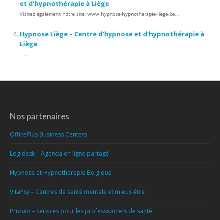
et d’hypnothérapie à Liège
Visitez également notre site: www.hypnose-hypnotherapie-liege.be...
Hypnose Liège – Centre d’hypnose et d’hypnothérapie à
Liège
...
Nos partenaires
OfficePlus Business Centers
Logidesk – Agenda en ligne partagé
Hypnose et Hypnothérapie Belgique
VitaPsy – Centres de santé mentale et mieux-être
Privium – Services pour les professionnels de santé