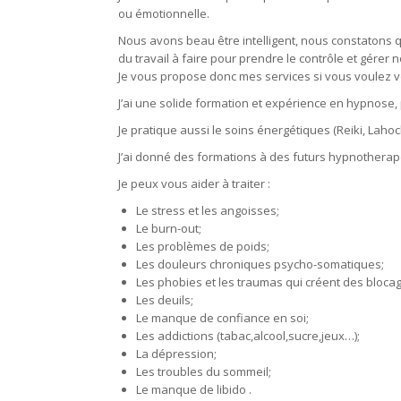
ou émotionnelle.
Nous avons beau être intelligent, nous constatons q
du travail à faire pour prendre le contrôle et gére
Je vous propose donc mes services si vous voulez v
J’ai une solide formation et expérience en hypnose,
Je pratique aussi le soins énergétiques (Reiki, Lahoch
J’ai donné des formations à des futurs hypnotherap
Je peux vous aider à traiter :
Le stress et les angoisses;
Le burn-out;
Les problèmes de poids;
Les douleurs chroniques psycho-somatiques;
Les phobies et les traumas qui créent des bloca
Les deuils;
Le manque de confiance en soi;
Les addictions (tabac,alcool,sucre,jeux…);
La dépression;
Les troubles du sommeil;
Le manque de libido .