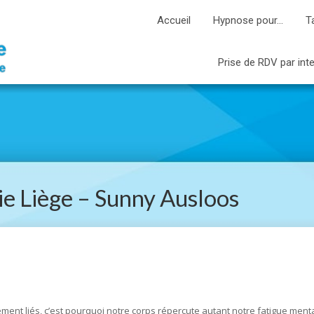
Accueil
Hypnose pour…
T
Prise de RDV par int
e Liège – Sunny Ausloos
nologue liège
mement liés, c’est pourquoi notre corps répercute autant notre fatigue ment