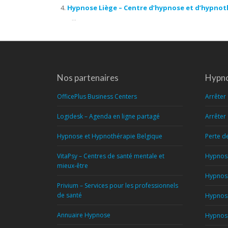
Hypnose Liège – Centre d’hypnose et d’hypnot
...
Nos partenaires
Hypno
OfficePlus Business Centers
Arrêter
Logidesk – Agenda en ligne partagé
Arrêter
Hypnose et Hypnothérapie Belgique
Perte d
VitaPsy – Centres de santé mentale et
Hypnose
mieux-être
Hypnose
Privium – Services pour les professionnels
de santé
Hypnose
Annuaire Hypnose
Hypnose