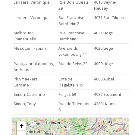
Lenaers, Véronique
Rue Bois Guéau
4610 Beyne-
29
Heusay
Lenaers, Véronique
Rue Françoise
4031 Sart-Tilman
Bernheim 2
Malbrouck,
Rue Françoise
4031 Liège
Emmanuelle
Bernheim 2
Missotten, Fabian
Avenue du
4020 Liège
Luxembourg 44
Papagiannakopoulos,
Rue de Sélys 29
4000 Liège
Andreas
Pluymaekers,
Côte de
4880 Aubel
Caroline
Hagelstein 15
Simon, Catherine
Forges 69
4987 Stoumont
Simon, Tony
Rue de Tirlemont
4280 Hannut
8
loading map - please wait...
+