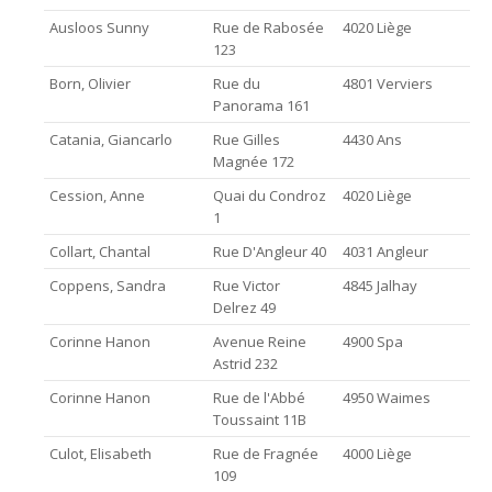
Ausloos Sunny
Rue de Rabosée
4020 Liège
123
Born, Olivier
Rue du
4801 Verviers
Panorama 161
Catania, Giancarlo
Rue Gilles
4430 Ans
Magnée 172
Cession, Anne
Quai du Condroz
4020 Liège
1
Collart, Chantal
Rue D'Angleur 40
4031 Angleur
Coppens, Sandra
Rue Victor
4845 Jalhay
Delrez 49
Corinne Hanon
Avenue Reine
4900 Spa
Astrid 232
Corinne Hanon
Rue de l'Abbé
4950 Waimes
Toussaint 11B
Culot, Elisabeth
Rue de Fragnée
4000 Liège
109