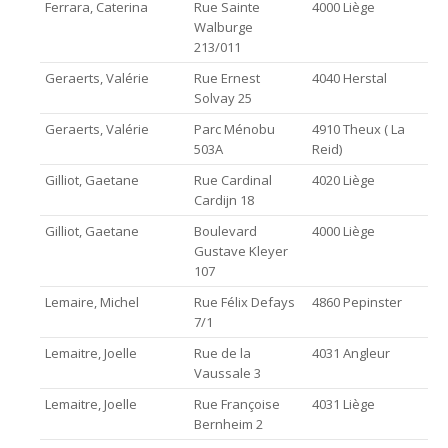
Ferrara, Caterina
Rue Sainte
4000 Liège
Walburge
213/011
Geraerts, Valérie
Rue Ernest
4040 Herstal
Solvay 25
Geraerts, Valérie
Parc Ménobu
4910 Theux ( La
503A
Reid)
Gilliot, Gaetane
Rue Cardinal
4020 Liège
Cardijn 18
Gilliot, Gaetane
Boulevard
4000 Liège
Gustave Kleyer
107
Lemaire, Michel
Rue Félix Defays
4860 Pepinster
7/1
Lemaitre, Joelle
Rue de la
4031 Angleur
Vaussale 3
Lemaitre, Joelle
Rue Françoise
4031 Liège
Bernheim 2