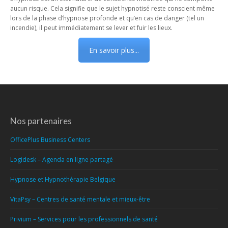
aucun risque. Cela signifie que le sujet hypnotisé reste conscient même
lors de la phase d’hypnose profonde et qu’en cas de danger (tel un
incendie), il peut immédiatement se lever et fuir les lieux.
En savoir plus...
Nos partenaires
OfficePlus Business Centers
Logidesk – Agenda en ligne partagé
Hypnose et Hypnothérapie Belgique
VitaPsy – Centres de santé mentale et mieux-être
Privium – Services pour les professionnels de santé