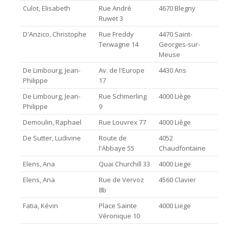
Culot, Elisabeth
Rue André
4670 Blegny
Ruwet 3
D'Anzico, Christophe
Rue Freddy
4470 Saint-
Terwagne 14
Georges-sur-
Meuse
De Limbourg, Jean-
Av. de l'Europe
4430 Ans
Philippe
17
De Limbourg, Jean-
Rue Schmerling
4000 Liège
Philippe
9
Demoulin, Raphael
Rue Louvrex 77
4000 Liège
De Sutter, Ludivine
Route de
4052
l'Abbaye 55
Chaudfontaine
Elens, Ana
Quai Churchill 33
4000 Liege
Elens, Ana
Rue de Vervoz
4560 Clavier
8b
Fatia, Kévin
Place Sainte
4000 Liege
Véronique 10