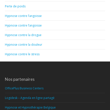
Perte de poids
Hypnose contre l’angoisse
Hypnose contre l’angoisse
Hypnose contre la drogue
Hypnose contre la douleur
Hypnose contre le stress
Nos partenaires
OfficePlus Business Centers
Logidesk – Agenda en ligne partagé
Hypnose et Hypnothérapie Belgique