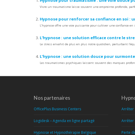
Hypnose pour traumatisme : une voie douce po
Vivre un traumatisme laisse souvent une empreinte profonde, parfoi
Hypnose pour renforcer sa confiance en soi : 
L’hypnose offre une voie puissante pour cultiver une confiance en so
L’hypnose : une solution efficace contre le stre
Le stress envahit de plus en plus notre quotidien, perturbant l’
L’hypnose : une solution douce pour surmonte
Les traumatismes psychiques laissent souvent des marques profond
Nos partenaires
Hypno
OfficePlus Business Centers
Arrêter
Logidesk – Agenda en ligne partagé
Arrêter
Hypnose et Hypnothérapie Belgique
Perte d