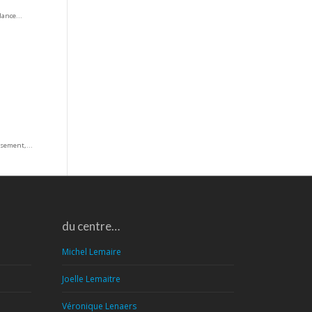
ance...
sement,...
du centre…
Michel Lemaire
Joelle Lemaitre
Véronique Lenaers