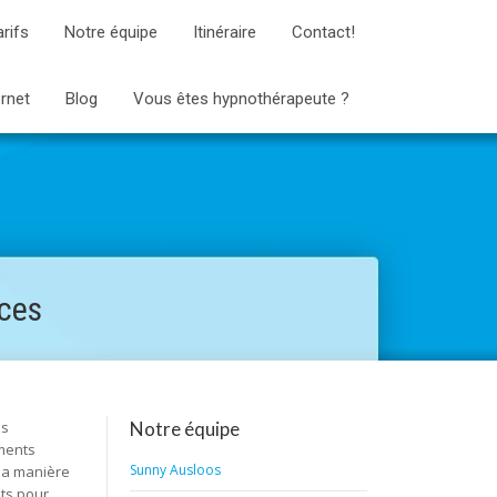
arifs
Notre équipe
Itinéraire
Contact!
ernet
Blog
Vous êtes hypnothérapeute ?
nces
es
Notre équipe
ements
Sunny Ausloos
 la manière
ets pour