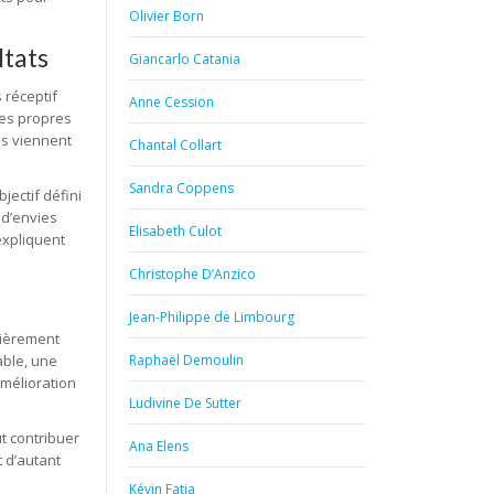
Olivier Born
ltats
Giancarlo Catania
 réceptif
Anne Cession
ses propres
és viennent
Chantal Collart
Sandra Coppens
jectif défini
 d’envies
Elisabeth Culot
expliquent
Christophe D’Anzico
Jean-Philippe de Limbourg
lièrement
able, une
Raphaël Demoulin
mélioration
Ludivine De Sutter
t contribuer
Ana Elens
t d’autant
Kévin Fatia