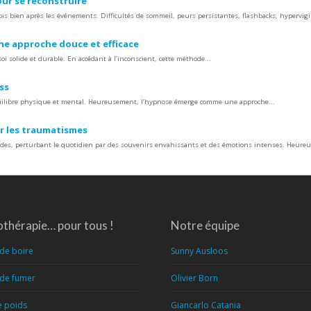
ur se reconstruire
s bien après les événements. Difficultés de sommeil, peurs persistantes, flashbacks, hypervigil
une approche douce et efficace
i solide et durable. En accédant à l’inconscient, cette méthode...
ss
équilibre physique et mental. Heureusement, l’hypnose émerge comme une approche...
r les traumatismes
es, perturbant le quotidien par des souvenirs envahissants et des émotions intenses. Heureu
thérapie… pour tous !
Notre équipe
 de boire
Sunny Ausloos
 de fumer
Olivier Born
e poids
Giancarlo Catania