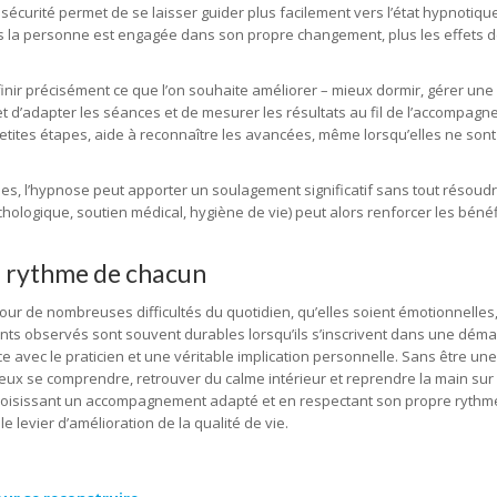
n sécurité permet de se laisser guider plus facilement vers l’état hypnotique
lus la personne est engagée dans son propre changement, plus les effets 
Définir précisément ce que l’on souhaite améliorer – mieux dormir, gérer une
 d’adapter les séances et de mesurer les résultats au fil de l’accompagne
petites étapes, aide à reconnaître les avancées, même lorsqu’elles ne son
s, l’hypnose peut apporter un soulagement significatif sans tout résoudr
chologique, soutien médical, hygiène de vie) peut alors renforcer les bénéf
au rythme de chacun
our de nombreuses difficultés du quotidien, qu’elles soient émotionnelles
ts observés sont souvent durables lorsqu’ils s’inscrivent dans une dém
ce avec le praticien et une véritable implication personnelle. Sans être une
ieux se comprendre, retrouver du calme intérieur et reprendre la main sur
hoisissant un accompagnement adapté et en respectant son propre rythme,
 levier d’amélioration de la qualité de vie.