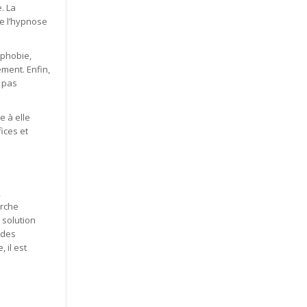
. La
de l’hypnose
 phobie,
ment. Enfin,
t pas
e à elle
ices et
,
arche
 solution
 des
 il est