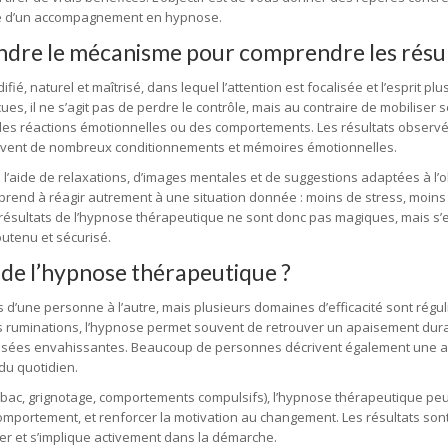
re d’un accompagnement en hypnose.
dre le mécanisme pour comprendre les résu
, naturel et maîtrisé, dans lequel l’attention est focalisée et l’esprit plus
es, il ne s’agit pas de perdre le contrôle, mais au contraire de mobiliser 
es réactions émotionnelles ou des comportements. Les résultats observ
trouvent de nombreux conditionnements et mémoires émotionnelles.
à l’aide de relaxations, d’images mentales et de suggestions adaptées à l’ob
end à réagir autrement à une situation donnée : moins de stress, moins
s résultats de l’hypnose thérapeutique ne sont donc pas magiques, mais s’
utenu et sécurisé.
 de l’hypnose thérapeutique ?
s d’une personne à l’autre, mais plusieurs domaines d’efficacité sont régu
des ruminations, l’hypnose permet souvent de retrouver un apaisement dur
pensées envahissantes. Beaucoup de personnes décrivent également une a
 du quotidien.
abac, grignotage, comportements compulsifs), l’hypnose thérapeutique peu
 comportement, et renforcer la motivation au changement. Les résultats son
er et s’implique activement dans la démarche.