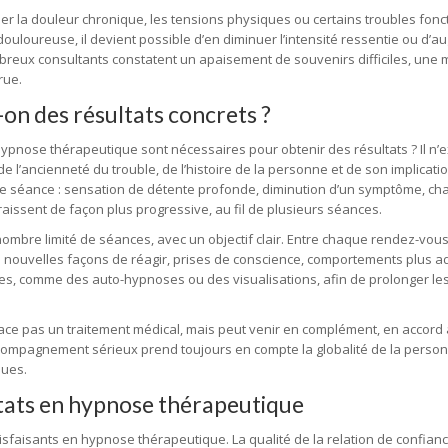
r la douleur chronique, les tensions physiques ou certains troubles fonc
uloureuse, il devient possible d’en diminuer l’intensité ressentie ou d’a
mbreux consultants constatent un apaisement de souvenirs difficiles, une 
rue.
on des résultats concrets ?
pnose thérapeutique sont nécessaires pour obtenir des résultats ? Il n’e
 l’ancienneté du trouble, de l’histoire de la personne et de son implicati
e séance : sensation de détente profonde, diminution d’un symptôme, c
raissent de façon plus progressive, au fil de plusieurs séances.
ombre limité de séances, avec un objectif clair. Entre chaque rendez-vous
 nouvelles façons de réagir, prises de conscience, comportements plus a
es, comme des auto-hypnoses ou des visualisations, afin de prolonger les
ace pas un traitement médical, mais peut venir en complément, en accord 
ompagnement sérieux prend toujours en compte la globalité de la person
ques.
ltats en hypnose thérapeutique
isfaisants en hypnose thérapeutique. La qualité de la relation de confianc