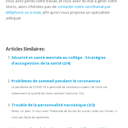
vous avez perdu votre travail, et vous avez du mal à gérer votre
stress, alors n’hésitez pas de
contacter notre secrétariat par
téléphone ou e-mail
, afin qu’on vous propose un spécialiste
adéquat.
!
www.cabinet-therapeutique-alma.be
en réalité
www.centre-therapeutique-louvain-la-neuve.be
www.centre-therapeutique-ixelles.be
Articles Similaires:
Sécurité et santé mentale au collège : Stratégies
d’autogestion de la santé (2/4)
...
Problèmes de sommeil pendant le coronavirus
La pandémie de COVID-19 a perturbé de nombreux aspects de notre vie,
notamment la qualité de notre sommeil nocturne. Ces...
Trouble de la personnalité narcissique (2/2)
Faites un plan. Si vous avez l’habitude de laisser les autres violer vos limites, il
n’est pas facile de reprendre...