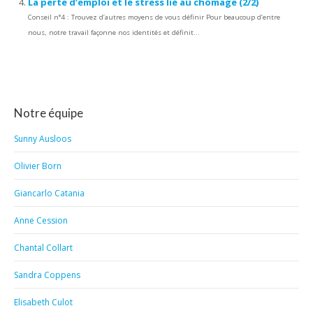
La perte d’emploi et le stress lié au chômage (2/2)
Conseil n°4 : Trouvez d’autres moyens de vous définir Pour beaucoup d’entre
nous, notre travail façonne nos identités et définit...
Notre équipe
Sunny Ausloos
Olivier Born
Giancarlo Catania
Anne Cession
Chantal Collart
Sandra Coppens
Elisabeth Culot